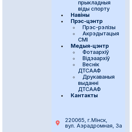
прыкладныя
віды спорту
Навіны
Прэс-цэнтр
Прэс-рэлізы
Акрэдытацыя
СМІ
Медыя-цэнтр
Фотаархіў
Відэаархіў
Веснік
ДТСААФ
Друкаваныя
выданні
ДТСААФ
Кантакты
220065, г.Мінск,
вул. Аэрадромная, 3а