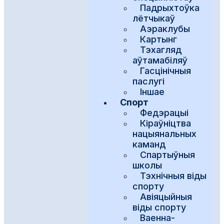
Падрыхтоўка
лётчыкаў
Аэраклубы
Картынг
Тэхагляд
аўтамабіляў
Гасцінічныя
паслугі
Іншае
Спорт
Федэрацыі
Кіраўніцтва
нацыянальных
каманд
Спартыўныя
школы
Тэхнічныя віды
спорту
Авіяцыйныя
віды спорту
Ваенна-