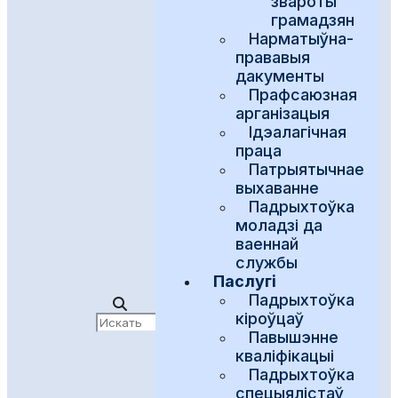
звароты
грамадзян
Нарматыўна-
прававыя
дакументы
Прафсаюзная
арганізацыя
Ідэалагічная
праца
Патрыятычнае
выхаванне
Падрыхтоўка
моладзі да
ваеннай
службы
Паслугі
Падрыхтоўка
кіроўцаў
Павышэнне
кваліфікацыі
Падрыхтоўка
спецыялістаў