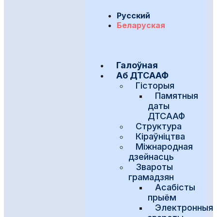
Русский
Беларуская
Галоўная
Аб ДТСААФ
Гісторыя
Памятныя
даты
ДТСААФ
Структура
Кіраўніцтва
Міжнародная
дзейнасць
Звароты
грамадзян
Асабісты
прыём
Электронныя