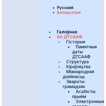
Русский
Беларуская
Галоўная
Аб ДТСААФ
Гісторыя
Памятныя
даты
ДТСААФ
Структура
Кіраўніцтва
Міжнародная
дзейнасць
Звароты
грамадзян
Асабісты
прыём
Электронныя