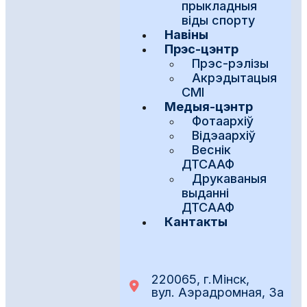
прыкладныя
віды спорту
Навіны
Прэс-цэнтр
Прэс-рэлізы
Акрэдытацыя
СМІ
Медыя-цэнтр
Фотаархіў
Відэаархіў
Веснік
ДТСААФ
Друкаваныя
выданні
ДТСААФ
Кантакты
220065, г.Мінск,
вул. Аэрадромная, 3а