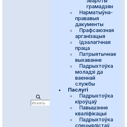
звароты
грамадзян
Нарматыўна-
прававыя
дакументы
Прафсаюзная
арганізацыя
Ідэалагічная
праца
Патрыятычнае
выхаванне
Падрыхтоўка
моладзі да
ваеннай
службы
Паслугі
Падрыхтоўка
кіроўцаў
Павышэнне
кваліфікацыі
Падрыхтоўка
спецыялістаў