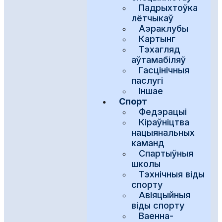
Падрыхтоўка
лётчыкаў
Аэраклубы
Картынг
Тэхагляд
аўтамабіляў
Гасцінічныя
паслугі
Іншае
Спорт
Федэрацыі
Кіраўніцтва
нацыянальных
каманд
Спартыўныя
школы
Тэхнічныя віды
спорту
Авіяцыйныя
віды спорту
Ваенна-